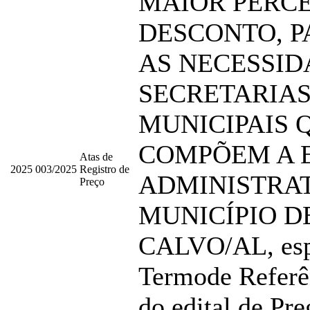
MAIOR PERC
DESCONTO, P
AS NECESSID
SECRETARIA
MUNICIPAIS 
COMPÕEM A 
Atas de
2025
003/2025
Registro de
ADMINISTRAT
Preço
MUNICÍPIO D
CALVO/AL, esp
Termode Referê
do edital de Pre