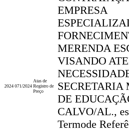
EMPRESA
ESPECIALIZA
FORNECIMEN
MERENDA ES
VISANDO ATE
NECESSIDAD
Atas de
SECRETARIA 
2024
071/2024
Registro de
Preço
DE EDUCAÇÃ
CALVO/AL., esp
Termode Referê