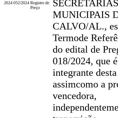
SECRETARIA
2024
052/2024
Registro de
Preço
MUNICIPAIS 
CALVO/AL., esp
Termode Referê
do edital de Pre
018/2024, que é
integrante desta
assimcomo a pr
vencedora,
independenteme