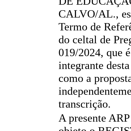
DE EDUCAÇÃ
CALVO/AL., esp
Termo de Refer
do celtal de Pre
019/2024, que é
integrante desta
como a propost
independenteme
transcrição.
A presente ARP
objeto o REGI