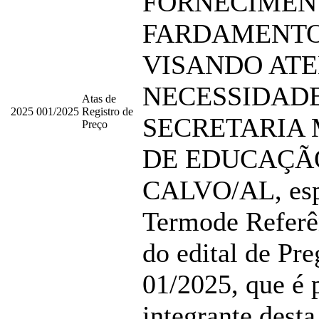
FORNECIMEN
FARDAMENTO
VISANDO ATE
NECESSIDAD
Atas de
2025
001/2025
Registro de
SECRETARIA 
Preço
DE EDUCAÇÃ
CALVO/AL, esp
Termode Referê
do edital de Pre
01/2025, que é 
integrante desta