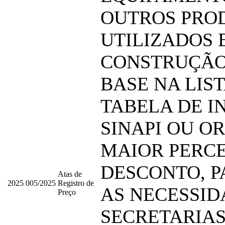
OUTROS PRO
UTILIZADOS 
CONSTRUÇÃO
BASE NA LIS
TABELA DE I
SINAPI OU OR
MAIOR PERC
DESCONTO, P
Atas de
2025
005/2025
Registro de
AS NECESSID
Preço
SECRETARIA