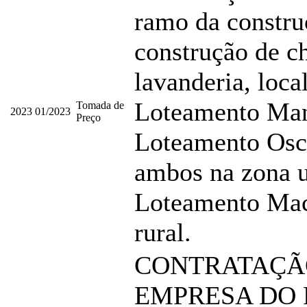
ramo da constru
construção de ch
lavanderia, loca
Loteamento Man
Tomada de
2023
01/2023
Preço
Loteamento Osc
ambos na zona u
Loteamento Mac
rural.
CONTRATAÇÃ
EMPRESA DO