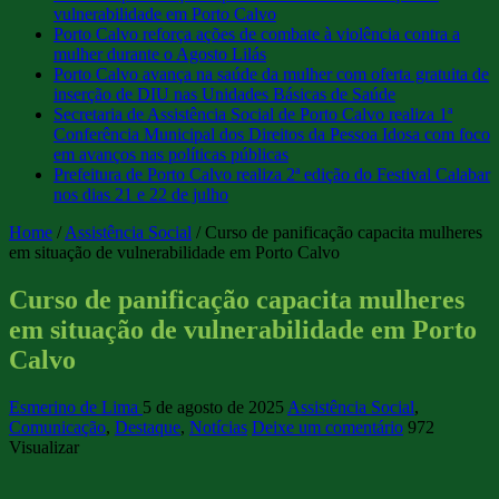
vulnerabilidade em Porto Calvo
Porto Calvo reforça ações de combate à violência contra a
mulher durante o Agosto Lilás
Porto Calvo avança na saúde da mulher com oferta gratuita de
inserção de DIU nas Unidades Básicas de Saúde
Secretaria de Assistência Social de Porto Calvo realiza 1ª
Conferência Municipal dos Direitos da Pessoa Idosa com foco
em avanços nas políticas públicas
Prefeitura de Porto Calvo realiza 2ª edição do Festival Calabar
nos dias 21 e 22 de julho
Home
/
Assistência Social
/
Curso de panificação capacita mulheres
em situação de vulnerabilidade em Porto Calvo
Curso de panificação capacita mulheres
em situação de vulnerabilidade em Porto
Calvo
Esmerino de Lima
5 de agosto de 2025
Assistência Social
,
Comunicação
,
Destaque
,
Notícias
Deixe um comentário
972
Visualizar