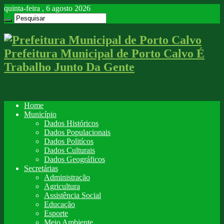
quinta-feira , 6 agosto 2026
Prefeitura Municipal de Porto Calvo É
Trabalho Junto Da Gente
Home
Município
Dados Históricos
Dados Populacionais
Dados Politícos
Dados Culturais
Dados Geográficos
Secretárias
Administração
Agricultura
Assistência Social
Educação
Esporte
Meio Ambiente