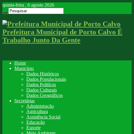
quinta-feira , 6 agosto 2026
Prefeitura Municipal de Porto Calvo É
Trabalho Junto Da Gente
Home
Município
Dados Históricos
Dados Populacionais
Dados Politícos
Dados Culturais
Dados Geográficos
Secretárias
Administração
Agricultura
Assistência Social
Educação
Esporte
Meio Ambiente