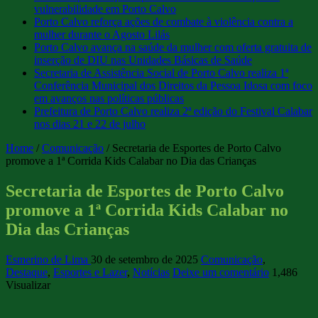
vulnerabilidade em Porto Calvo
Porto Calvo reforça ações de combate à violência contra a
mulher durante o Agosto Lilás
Porto Calvo avança na saúde da mulher com oferta gratuita de
inserção de DIU nas Unidades Básicas de Saúde
Secretaria de Assistência Social de Porto Calvo realiza 1ª
Conferência Municipal dos Direitos da Pessoa Idosa com foco
em avanços nas políticas públicas
Prefeitura de Porto Calvo realiza 2ª edição do Festival Calabar
nos dias 21 e 22 de julho
Home
/
Comunicação
/
Secretaria de Esportes de Porto Calvo
promove a 1ª Corrida Kids Calabar no Dia das Crianças
Secretaria de Esportes de Porto Calvo
promove a 1ª Corrida Kids Calabar no
Dia das Crianças
Esmerino de Lima
30 de setembro de 2025
Comunicação
,
Destaque
,
Esportes e Lazer
,
Notícias
Deixe um comentário
1,486
Visualizar