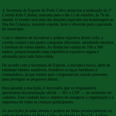
A Secretaria de Esporte de Porto Calvo anunciou a realização da 1ª
Corrida Kids Calabar, marcada para o dia 12 de outubro, às 7h da
manhã. O evento será uma das atrações especiais em homenagem ao
Dia das Crianças, trazendo esporte, lazer e diversão para a garotada
do município.
Com o objetivo de incentivar a prática esportiva desde cedo, a
corrida contará com quatro categorias diferentes, atendendo meninos
e meninas de várias idades. As distâncias variam de 100 a 500
metros, proporcionando uma experiência esportiva segura e
adequada para cada faixa etária.
De acordo com a Secretaria de Esporte, a iniciativa busca, além de
estimular hábitos saudáveis, fortalecer os laços familiares e
comunitários, já que muitos pais e responsáveis estarão presentes
para prestigiar os pequenos atletas.
Para garantir a inscrição, é necessário que os responsáveis
apresentem documentação oficial — RG e CPF — no momento do
cadastro. Esse cuidado tem o objetivo de assegurar a organização e a
segurança de todas as crianças participantes.
As inscrições já estão abertas e podem ser feitas presencialmente na
sede da Prefeitura de Porto Calvo, localizada na Rua Dr. Antônio