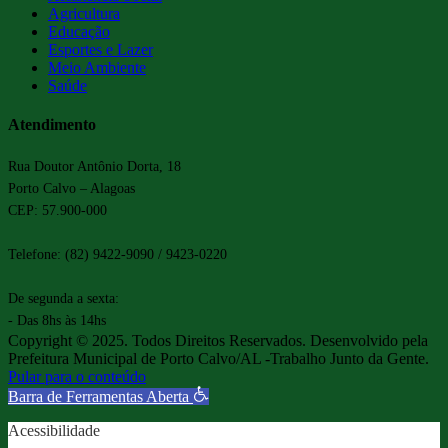
Agricultura
Educação
Esportes e Lazer
Meio Ambiente
Saúde
Atendimento
Rua Doutor Antônio Dorta, 18
Porto Calvo – Alagoas
CEP: 57.900-000
Telefone: (82) 9422-9090 / 9423-0220
De segunda a sexta:
- Das 8hs às 14hs
Copyright © 2025. Todos Direitos Reservados. Desenvolvido pela
Prefeitura Municipal de Porto Calvo/AL -Trabalho Junto da Gente.
Pular para o conteúdo
Barra de Ferramentas Aberta
Acessibilidade