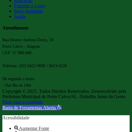
Educação
Esportes e Lazer
Meio Ambiente
Saúde
Atendimento
Rua Doutor Antônio Dorta, 18
Porto Calvo – Alagoas
CEP: 57.900-000
Telefone: (82) 9422-9090 / 9423-0220
De segunda a sexta:
- Das 8hs às 14hs
Copyright © 2025. Todos Direitos Reservados. Desenvolvido pela
Prefeitura Municipal de Porto Calvo/AL -Trabalho Junto da Gente.
Pular para o conteúdo
Barra de Ferramentas Aberta
Acessibilidade
Aumentar Fonte