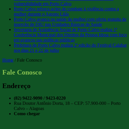
vulnerabilidade em Porto Calvo
Porto Calvo reforça ações de combate à violência contra a
mulher durante o Agosto Lilás
Porto Calvo avança na saúde da mulher com oferta gratuita de
inserção de DIU nas Unidades Básicas de Saúde
Secretaria de Assistência Social de Porto Calvo realiza 1ª
Conferência Municipal dos Direitos da Pessoa Idosa com foco
em avanços nas políticas públicas
Prefeitura de Porto Calvo realiza 2ª edição do Festival Calabar
nos dias 21 e 22 de julho
Home
/
Fale Conosco
Fale Conosco
Endereço
(82) 9422-9090 / 9423-0220
Rua Doutor Antônio Dorta, 18 – CEP: 57.900-000 – Porto
Calvo – Alagoas
Como chegar