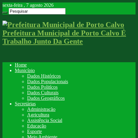
sexta-feira , 7 agosto 2026
Prefeitura Municipal de Porto Calvo É
Trabalho Junto Da Gente
Home
Município
Dados Históricos
Dados Populacionais
Dados Politícos
Dados Culturais
Dados Geográficos
Secretárias
Administração
Agricultura
Assistência Social
Educação
Esporte
Meio Ambiente