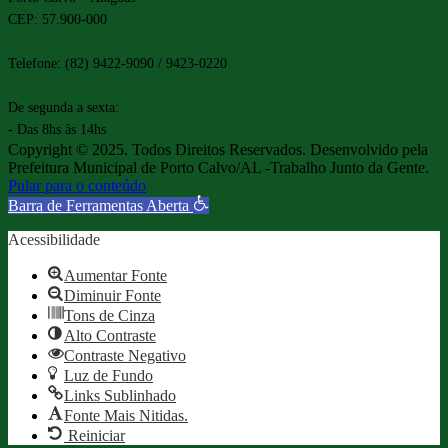
CEP: 57.900-000
Telefone: (82) 9422-9090 / 9423-0220
De segunda a sexta:
- Das 8hs às 14hs
Copyright © 2025. Todos Direitos Reservados. Desenvolvido pela
Prefeitura Municipal de Porto Calvo/AL -Trabalho Junto da Gente.
Pular para o conteúdo
Barra de Ferramentas Aberta
Acessibilidade
Aumentar Fonte
Diminuir Fonte
Tons de Cinza
Alto Contraste
Contraste Negativo
Luz de Fundo
Links Sublinhado
Fonte Mais Nitidas.
Reiniciar