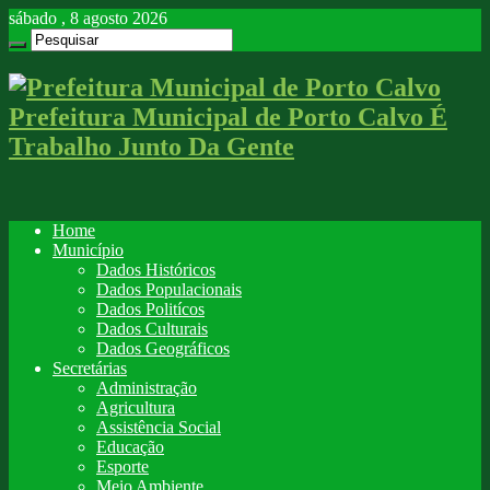
sábado , 8 agosto 2026
Prefeitura Municipal de Porto Calvo É
Trabalho Junto Da Gente
Home
Município
Dados Históricos
Dados Populacionais
Dados Politícos
Dados Culturais
Dados Geográficos
Secretárias
Administração
Agricultura
Assistência Social
Educação
Esporte
Meio Ambiente