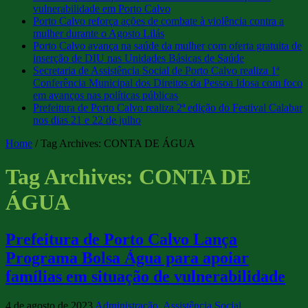
vulnerabilidade em Porto Calvo
Porto Calvo reforça ações de combate à violência contra a
mulher durante o Agosto Lilás
Porto Calvo avança na saúde da mulher com oferta gratuita de
inserção de DIU nas Unidades Básicas de Saúde
Secretaria de Assistência Social de Porto Calvo realiza 1ª
Conferência Municipal dos Direitos da Pessoa Idosa com foco
em avanços nas políticas públicas
Prefeitura de Porto Calvo realiza 2ª edição do Festival Calabar
nos dias 21 e 22 de julho
Home
/
Tag Archives: CONTA DE ÁGUA
Tag Archives:
CONTA DE
ÁGUA
Prefeitura de Porto Calvo Lança
Programa Bolsa Água para apoiar
famílias em situação de vulnerabilidade
4 de agosto de 2023
Administração
,
Assistência Social
,