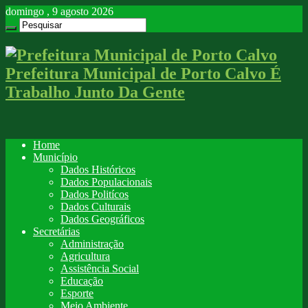
domingo , 9 agosto 2026
Prefeitura Municipal de Porto Calvo É
Trabalho Junto Da Gente
Home
Município
Dados Históricos
Dados Populacionais
Dados Politícos
Dados Culturais
Dados Geográficos
Secretárias
Administração
Agricultura
Assistência Social
Educação
Esporte
Meio Ambiente