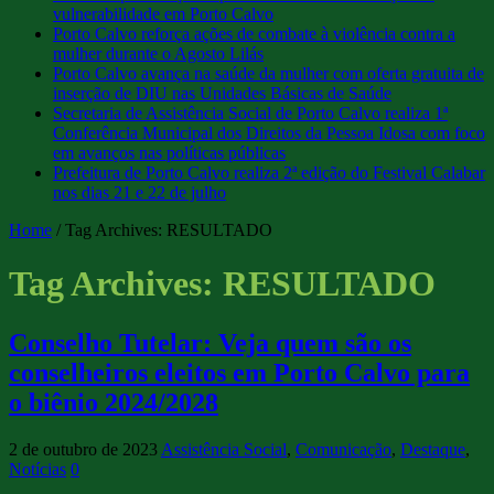
vulnerabilidade em Porto Calvo
Porto Calvo reforça ações de combate à violência contra a
mulher durante o Agosto Lilás
Porto Calvo avança na saúde da mulher com oferta gratuita de
inserção de DIU nas Unidades Básicas de Saúde
Secretaria de Assistência Social de Porto Calvo realiza 1ª
Conferência Municipal dos Direitos da Pessoa Idosa com foco
em avanços nas políticas públicas
Prefeitura de Porto Calvo realiza 2ª edição do Festival Calabar
nos dias 21 e 22 de julho
Home
/
Tag Archives: RESULTADO
Tag Archives:
RESULTADO
Conselho Tutelar: Veja quem são os
conselheiros eleitos em Porto Calvo para
o biênio 2024/2028
2 de outubro de 2023
Assistência Social
,
Comunicação
,
Destaque
,
Notícias
0