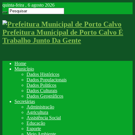
quinta-feira , 6 agosto 2026
Prefeitura Municipal de Porto Calvo É
Trabalho Junto Da Gente
Home
Município
Dados Históricos
Dados Populacionais
Dados Politícos
Dados Culturais
Dados Geográficos
Secretárias
Administração
Agricultura
Assistência Social
Educação
Esporte
Meio Ambiente