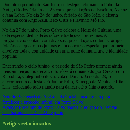
Durante o período de São João, os festejos retornam ao Pátio da
Antiga Rodoviária no dia 23 com apresentações de Fascínio, Aveloz
e Ana Lobo. No dia 24 de junho, feriado de São João, a alegria
continua com Anjo Azul, Beto Ortiz e Flavinho Mô Fio.
No dia 27 de junho, Porto Calvo celebra a Noite da Cultura, uma
data especial dedicada às raízes e tradições nordestinas. A
programação contará com diversas apresentações culturais, grupos
folclóricos, quadrilhas juninas e um concurso especial que promete
envolver toda a comunidade em uma noite de muita arte e identidade
popular.
Encerrando o ciclo junino, o período de São Pedro promete ainda
mais animação: no dia 28, o forró será comandado por Caviar com
Rapadura, Galeguinho de Gravatá e Darlan. Já no dia 29, o
encerramento da festa terá Júnior Brito, Xamego de Menina e Lito
Lins, colocando todo mundo para dançar até o último acorde.
Anterior
Secretaria de Assistência Social lança projeto para
fortalecer a proteção infantil em Porto Calvo
Avançar
Prefeitura de Porto Calvo realiza 2ª edição do Festival
Calabar nos dias 21 e 22 de julho
Artigos relacionados