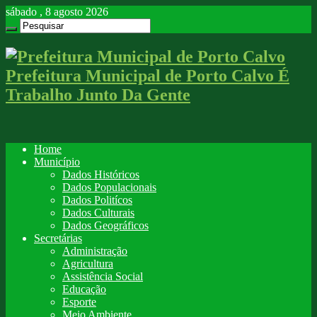
sábado , 8 agosto 2026
Prefeitura Municipal de Porto Calvo É
Trabalho Junto Da Gente
Home
Município
Dados Históricos
Dados Populacionais
Dados Politícos
Dados Culturais
Dados Geográficos
Secretárias
Administração
Agricultura
Assistência Social
Educação
Esporte
Meio Ambiente