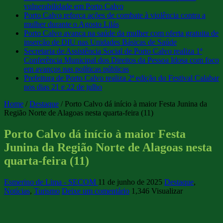
vulnerabilidade em Porto Calvo
Porto Calvo reforça ações de combate à violência contra a
mulher durante o Agosto Lilás
Porto Calvo avança na saúde da mulher com oferta gratuita de
inserção de DIU nas Unidades Básicas de Saúde
Secretaria de Assistência Social de Porto Calvo realiza 1ª
Conferência Municipal dos Direitos da Pessoa Idosa com foco
em avanços nas políticas públicas
Prefeitura de Porto Calvo realiza 2ª edição do Festival Calabar
nos dias 21 e 22 de julho
Home
/
Destaque
/
Porto Calvo dá início à maior Festa Junina da
Região Norte de Alagoas nesta quarta-feira (11)
Porto Calvo dá início à maior Festa
Junina da Região Norte de Alagoas nesta
quarta-feira (11)
Esmerino de Lima - SECOM
11 de junho de 2025
Destaque
,
Notícias
,
Turismo
Deixe um comentário
1,346 Visualizar