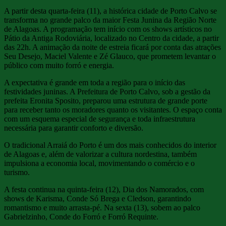
A partir desta quarta-feira (11), a histórica cidade de Porto Calvo se
transforma no grande palco da maior Festa Junina da Região Norte
de Alagoas. A programação tem início com os shows artísticos no
Pátio da Antiga Rodoviária, localizado no Centro da cidade, a partir
das 22h. A animação da noite de estreia ficará por conta das atrações
Seu Desejo, Maciel Valente e Zé Glauco, que prometem levantar o
público com muito forró e energia.
A expectativa é grande em toda a região para o início das
festividades juninas. A Prefeitura de Porto Calvo, sob a gestão da
prefeita Eronita Sposito, preparou uma estrutura de grande porte
para receber tanto os moradores quanto os visitantes. O espaço conta
com um esquema especial de segurança e toda infraestrutura
necessária para garantir conforto e diversão.
O tradicional Arraiá do Porto é um dos mais conhecidos do interior
de Alagoas e, além de valorizar a cultura nordestina, também
impulsiona a economia local, movimentando o comércio e o
turismo.
A festa continua na quinta-feira (12), Dia dos Namorados, com
shows de Karisma, Conde Só Brega e Cledson, garantindo
romantismo e muito arrasta-pé. Na sexta (13), sobem ao palco
Gabrielzinho, Conde do Forró e Forró Requinte.