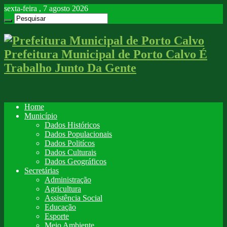
sexta-feira , 7 agosto 2026
Prefeitura Municipal de Porto Calvo É
Trabalho Junto Da Gente
Home
Município
Dados Históricos
Dados Populacionais
Dados Politícos
Dados Culturais
Dados Geográficos
Secretárias
Administração
Agricultura
Assistência Social
Educação
Esporte
Meio Ambiente