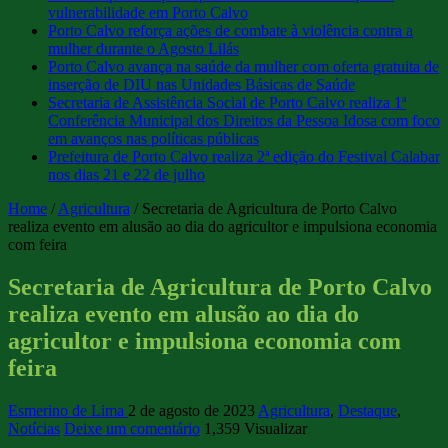
vulnerabilidade em Porto Calvo
Porto Calvo reforça ações de combate à violência contra a
mulher durante o Agosto Lilás
Porto Calvo avança na saúde da mulher com oferta gratuita de
inserção de DIU nas Unidades Básicas de Saúde
Secretaria de Assistência Social de Porto Calvo realiza 1ª
Conferência Municipal dos Direitos da Pessoa Idosa com foco
em avanços nas políticas públicas
Prefeitura de Porto Calvo realiza 2ª edição do Festival Calabar
nos dias 21 e 22 de julho
Home
/
Agricultura
/
Secretaria de Agricultura de Porto Calvo
realiza evento em alusão ao dia do agricultor e impulsiona economia
com feira
Secretaria de Agricultura de Porto Calvo
realiza evento em alusão ao dia do
agricultor e impulsiona economia com
feira
Esmerino de Lima
2 de agosto de 2023
Agricultura
,
Destaque
,
Notícias
Deixe um comentário
1,359 Visualizar