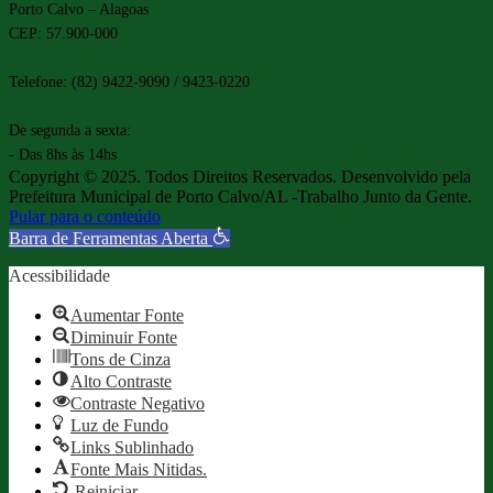
Porto Calvo – Alagoas
CEP: 57.900-000
Telefone: (82) 9422-9090 / 9423-0220
De segunda a sexta:
- Das 8hs às 14hs
Copyright © 2025. Todos Direitos Reservados. Desenvolvido pela
Prefeitura Municipal de Porto Calvo/AL -Trabalho Junto da Gente.
Pular para o conteúdo
Barra de Ferramentas Aberta
Acessibilidade
Aumentar Fonte
Diminuir Fonte
Tons de Cinza
Alto Contraste
Contraste Negativo
Luz de Fundo
Links Sublinhado
Fonte Mais Nitidas.
Reiniciar