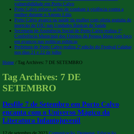
vulnerabilidade em Porto Calvo
Porto Calvo reforça ações de combate à violência contra a
mulher durante o Agosto Lilás
Porto Calvo avança na saúde da mulher com oferta gratuita de
inserção de DIU nas Unidades Básicas de Saúde
Secretaria de Assistência Social de Porto Calvo realiza 1ª
Conferência Municipal dos Direitos da Pessoa Idosa com foco
em avanços nas políticas públicas
Prefeitura de Porto Calvo realiza 2ª edição do Festival Calabar
nos dias 21 e 22 de julho
Home
/
Tag Archives: 7 DE SETEMBRO
Tag Archives:
7 DE
SETEMBRO
Desfile 7 de Setembro em Porto Calvo
encanta com o Universo Mágico da
Literatura Infantojuvenil
12 de setembro de 2023
Comunicação
,
Destaque
,
Educação
,