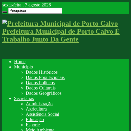
sexta-feira , 7 agosto 2026
Prefeitura Municipal de Porto Calvo É
Trabalho Junto Da Gente
Home
Município
Dados Históricos
Dados Populacionais
Dados Politícos
Dados Culturais
Dados Geográficos
Secretárias
Administração
Agricultura
Assistência Social
Educação
Esporte
Meio Ambiente