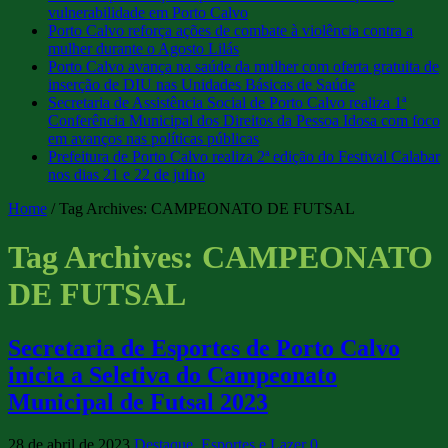
vulnerabilidade em Porto Calvo
Porto Calvo reforça ações de combate à violência contra a
mulher durante o Agosto Lilás
Porto Calvo avança na saúde da mulher com oferta gratuita de
inserção de DIU nas Unidades Básicas de Saúde
Secretaria de Assistência Social de Porto Calvo realiza 1ª
Conferência Municipal dos Direitos da Pessoa Idosa com foco
em avanços nas políticas públicas
Prefeitura de Porto Calvo realiza 2ª edição do Festival Calabar
nos dias 21 e 22 de julho
Home
/
Tag Archives: CAMPEONATO DE FUTSAL
Tag Archives:
CAMPEONATO
DE FUTSAL
Secretaria de Esportes de Porto Calvo
inicia a Seletiva do Campeonato
Municipal de Futsal 2023
28 de abril de 2023
Destaque
,
Esportes e Lazer
0