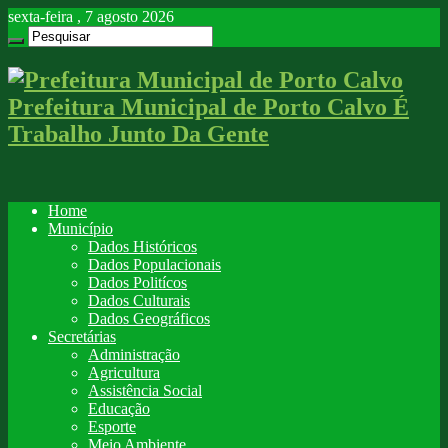
sexta-feira , 7 agosto 2026
Prefeitura Municipal de Porto Calvo É
Trabalho Junto Da Gente
Home
Município
Dados Históricos
Dados Populacionais
Dados Politícos
Dados Culturais
Dados Geográficos
Secretárias
Administração
Agricultura
Assistência Social
Educação
Esporte
Meio Ambiente