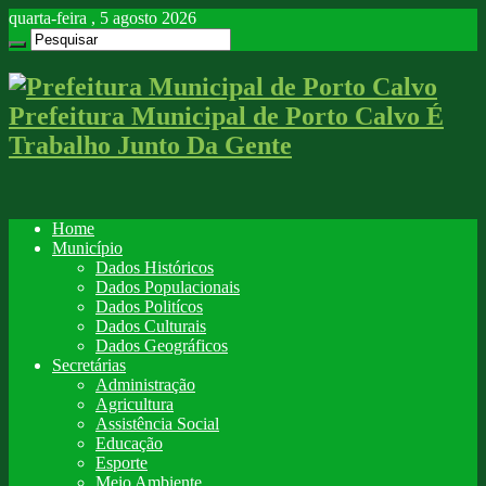
quarta-feira , 5 agosto 2026
Prefeitura Municipal de Porto Calvo É
Trabalho Junto Da Gente
Home
Município
Dados Históricos
Dados Populacionais
Dados Politícos
Dados Culturais
Dados Geográficos
Secretárias
Administração
Agricultura
Assistência Social
Educação
Esporte
Meio Ambiente