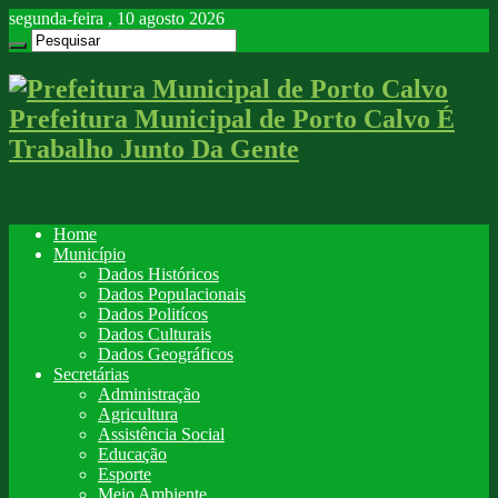
segunda-feira , 10 agosto 2026
Prefeitura Municipal de Porto Calvo É
Trabalho Junto Da Gente
Home
Município
Dados Históricos
Dados Populacionais
Dados Politícos
Dados Culturais
Dados Geográficos
Secretárias
Administração
Agricultura
Assistência Social
Educação
Esporte
Meio Ambiente