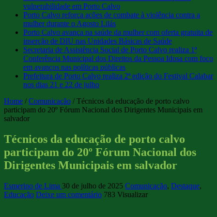
vulnerabilidade em Porto Calvo
Porto Calvo reforça ações de combate à violência contra a
mulher durante o Agosto Lilás
Porto Calvo avança na saúde da mulher com oferta gratuita de
inserção de DIU nas Unidades Básicas de Saúde
Secretaria de Assistência Social de Porto Calvo realiza 1ª
Conferência Municipal dos Direitos da Pessoa Idosa com foco
em avanços nas políticas públicas
Prefeitura de Porto Calvo realiza 2ª edição do Festival Calabar
nos dias 21 e 22 de julho
Home
/
Comunicação
/
Técnicos da educação de porto calvo
participam do 20º Fórum Nacional dos Dirigentes Municipais em
salvador
Técnicos da educação de porto calvo
participam do 20º Fórum Nacional dos
Dirigentes Municipais em salvador
Esmerino de Lima
30 de julho de 2025
Comunicação
,
Destaque
,
Educação
Deixe um comentário
783 Visualizar