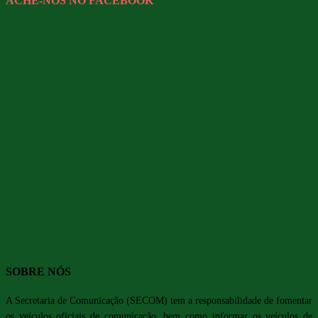
ACHE-NOS NO FACEBOOK
SOBRE NÓS
A Secretaria de Comunicação (SECOM) tem a responsabilidade de fomentar
os veículos oficiais de comunicação, bem como informar os veículos de