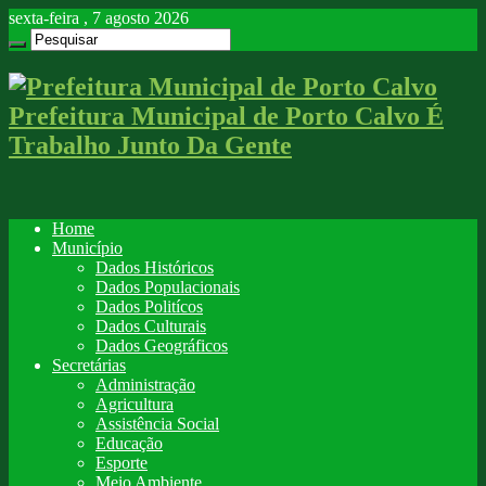
sexta-feira , 7 agosto 2026
Prefeitura Municipal de Porto Calvo É
Trabalho Junto Da Gente
Home
Município
Dados Históricos
Dados Populacionais
Dados Politícos
Dados Culturais
Dados Geográficos
Secretárias
Administração
Agricultura
Assistência Social
Educação
Esporte
Meio Ambiente