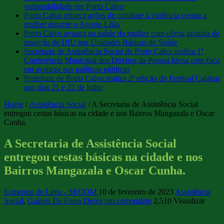
vulnerabilidade em Porto Calvo
Porto Calvo reforça ações de combate à violência contra a
mulher durante o Agosto Lilás
Porto Calvo avança na saúde da mulher com oferta gratuita de
inserção de DIU nas Unidades Básicas de Saúde
Secretaria de Assistência Social de Porto Calvo realiza 1ª
Conferência Municipal dos Direitos da Pessoa Idosa com foco
em avanços nas políticas públicas
Prefeitura de Porto Calvo realiza 2ª edição do Festival Calabar
nos dias 21 e 22 de julho
Home
/
Assistência Social
/
A Secretaria de Assistência Social
entregou cestas básicas na cidade e nos Bairros Mangazala e Oscar
Cunha.
A Secretaria de Assistência Social
entregou cestas básicas na cidade e nos
Bairros Mangazala e Oscar Cunha.
Esmerino de Lima - SECOM
10 de fevereiro de 2023
Assistência
Social
,
Galeria De Fotos
Deixe um comentário
2,510 Visualizar