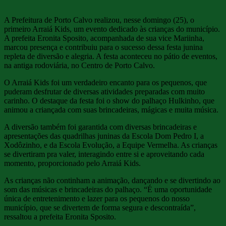
A Prefeitura de Porto Calvo realizou, nesse domingo (25), o
primeiro Arraiá Kids, um evento dedicado às crianças do município.
A prefeita Eronita Sposito, acompanhada de sua vice Mariinha,
marcou presença e contribuiu para o sucesso dessa festa junina
repleta de diversão e alegria. A festa aconteceu no pátio de eventos,
na antiga rodoviária, no Centro de Porto Calvo.
O Arraiá Kids foi um verdadeiro encanto para os pequenos, que
puderam desfrutar de diversas atividades preparadas com muito
carinho. O destaque da festa foi o show do palhaço Hulkinho, que
animou a criançada com suas brincadeiras, mágicas e muita música.
A diversão também foi garantida com diversas brincadeiras e
apresentações das quadrilhas juninas da Escola Dom Pedro I, a
Xodôzinho, e da Escola Evolução, a Equipe Vermelha. As crianças
se divertiram pra valer, interagindo entre si e aproveitando cada
momento, proporcionado pelo Arraiá Kids.
As crianças não continham a animação, dançando e se divertindo ao
som das músicas e brincadeiras do palhaço. “É uma oportunidade
única de entretenimento e lazer para os pequenos do nosso
município, que se divertem de forma segura e descontraída”,
ressaltou a prefeita Eronita Sposito.