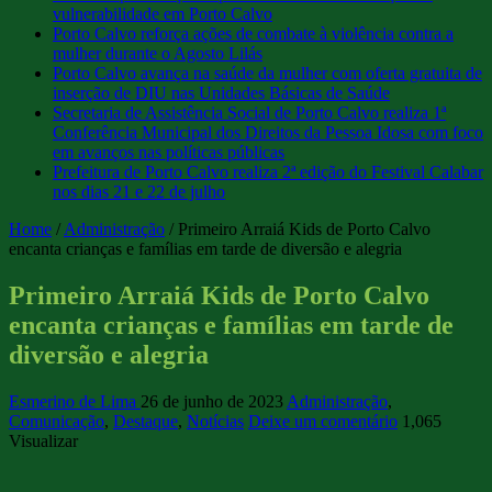
vulnerabilidade em Porto Calvo
Porto Calvo reforça ações de combate à violência contra a
mulher durante o Agosto Lilás
Porto Calvo avança na saúde da mulher com oferta gratuita de
inserção de DIU nas Unidades Básicas de Saúde
Secretaria de Assistência Social de Porto Calvo realiza 1ª
Conferência Municipal dos Direitos da Pessoa Idosa com foco
em avanços nas políticas públicas
Prefeitura de Porto Calvo realiza 2ª edição do Festival Calabar
nos dias 21 e 22 de julho
Home
/
Administração
/
Primeiro Arraiá Kids de Porto Calvo
encanta crianças e famílias em tarde de diversão e alegria
Primeiro Arraiá Kids de Porto Calvo
encanta crianças e famílias em tarde de
diversão e alegria
Esmerino de Lima
26 de junho de 2023
Administração
,
Comunicação
,
Destaque
,
Notícias
Deixe um comentário
1,065
Visualizar