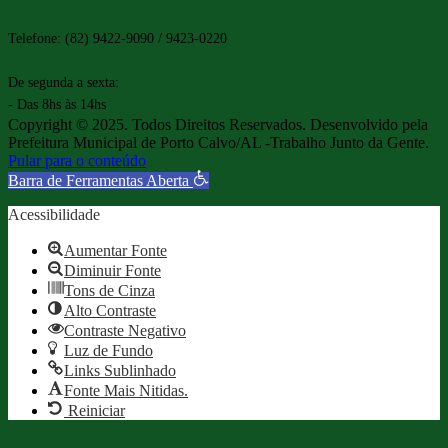
Telefone: (82) 9422-9090 / 9423-0220
De segunda a sexta:
- Das 8hs às 14hs
Copyright © 2025. Todos Direitos Reservados. Desenvolvido pela
Prefeitura Municipal de Porto Calvo/AL -Trabalho Junto da Gente.
Pular para o conteúdo
Barra de Ferramentas Aberta
Acessibilidade
Aumentar Fonte
Diminuir Fonte
Tons de Cinza
Alto Contraste
Contraste Negativo
Luz de Fundo
Links Sublinhado
Fonte Mais Nitidas.
Reiniciar