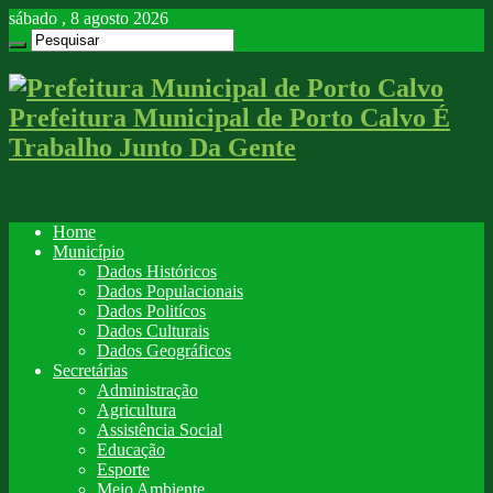
sábado , 8 agosto 2026
Prefeitura Municipal de Porto Calvo É
Trabalho Junto Da Gente
Home
Município
Dados Históricos
Dados Populacionais
Dados Politícos
Dados Culturais
Dados Geográficos
Secretárias
Administração
Agricultura
Assistência Social
Educação
Esporte
Meio Ambiente