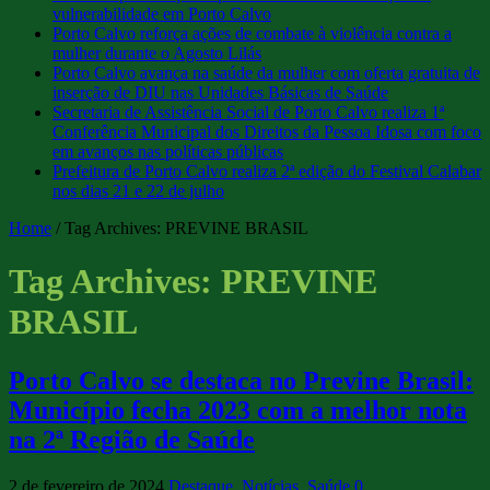
vulnerabilidade em Porto Calvo
Porto Calvo reforça ações de combate à violência contra a
mulher durante o Agosto Lilás
Porto Calvo avança na saúde da mulher com oferta gratuita de
inserção de DIU nas Unidades Básicas de Saúde
Secretaria de Assistência Social de Porto Calvo realiza 1ª
Conferência Municipal dos Direitos da Pessoa Idosa com foco
em avanços nas políticas públicas
Prefeitura de Porto Calvo realiza 2ª edição do Festival Calabar
nos dias 21 e 22 de julho
Home
/
Tag Archives: PREVINE BRASIL
Tag Archives:
PREVINE
BRASIL
Porto Calvo se destaca no Previne Brasil:
Município fecha 2023 com a melhor nota
na 2ª Região de Saúde
2 de fevereiro de 2024
Destaque
,
Notícias
,
Saúde
0