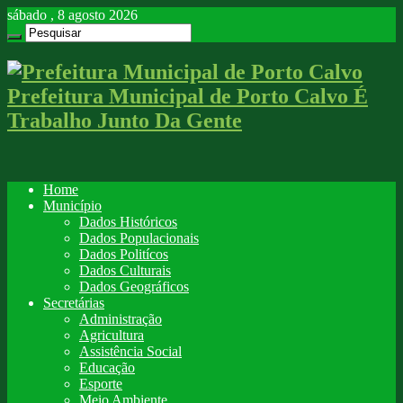
sábado , 8 agosto 2026
Prefeitura Municipal de Porto Calvo É
Trabalho Junto Da Gente
Home
Município
Dados Históricos
Dados Populacionais
Dados Politícos
Dados Culturais
Dados Geográficos
Secretárias
Administração
Agricultura
Assistência Social
Educação
Esporte
Meio Ambiente