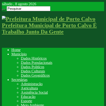
sábado , 8 agosto 2026
Prefeitura Municipal de Porto Calvo É
Trabalho Junto Da Gente
Home
Município
Dados Históricos
Dados Populacionais
Dados Politícos
Dados Culturais
Dados Geográficos
Secretárias
Administração
Agricultura
Assistência Social
Educação
Esporte
Meio Ambiente