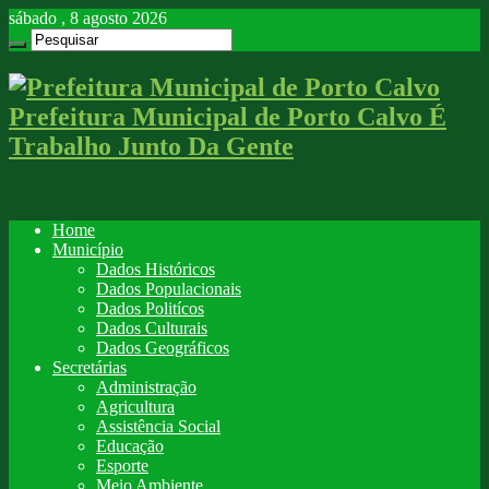
sábado , 8 agosto 2026
Prefeitura Municipal de Porto Calvo É
Trabalho Junto Da Gente
Home
Município
Dados Históricos
Dados Populacionais
Dados Politícos
Dados Culturais
Dados Geográficos
Secretárias
Administração
Agricultura
Assistência Social
Educação
Esporte
Meio Ambiente