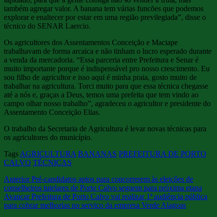
também agregar valor. A banana tem várias funcões que podemos
explorar e enaltecer por estar em uma região previlegiada”, disse o
técnico do SENAR Laercio.
Os agricultores dos Assentamentos Conceição e Maciape
trabalhavam de forma arcaica e não tinham o lucro esperado durante
a venda da mercadoria. “Essa parceria entre Prefeitura e Senar é
muito importante porque é indispensável pro nosso crescimento. Eu
sou filho de agricultor e isso aqui é minha praia, gosto muito de
trabalhar na agricultura. Torci muito para que essa técnica chegasse
até a nós e, graças a Deus, temos uma prefeita que tem vindo ao
campo olhar nosso trabalho”, agradeceu o agricultor e presidente do
Assentamento Conceição Elias.
O trabalho da Secretaria de Agricultura é levar novas técnicas para
os agricultores do município.
Tags
AGRICULTURA
BANANAS
PREFEITURA DE PORTO
CALVO
TÉCNICAS
Anterior
Pré-candidatos aptos para concorrerem às eleições de
conselheiros tutelares de Porto Calvo seguem para próxima etapa
Avançar
Prefeitura de Porto Calvo vai realizar 1ª audiência pública
para cobrar melhorias no serviço da empresa Verde Alagoas