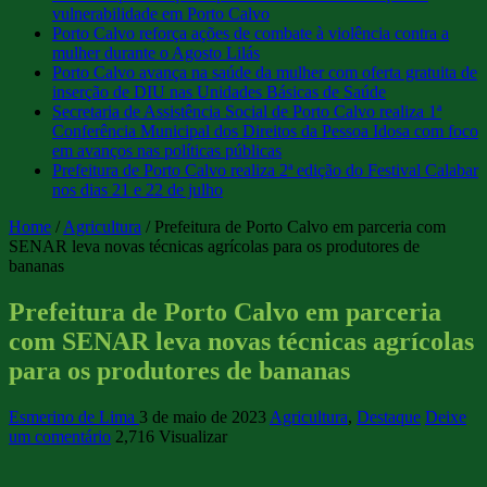
vulnerabilidade em Porto Calvo
Porto Calvo reforça ações de combate à violência contra a
mulher durante o Agosto Lilás
Porto Calvo avança na saúde da mulher com oferta gratuita de
inserção de DIU nas Unidades Básicas de Saúde
Secretaria de Assistência Social de Porto Calvo realiza 1ª
Conferência Municipal dos Direitos da Pessoa Idosa com foco
em avanços nas políticas públicas
Prefeitura de Porto Calvo realiza 2ª edição do Festival Calabar
nos dias 21 e 22 de julho
Home
/
Agricultura
/
Prefeitura de Porto Calvo em parceria com
SENAR leva novas técnicas agrícolas para os produtores de
bananas
Prefeitura de Porto Calvo em parceria
com SENAR leva novas técnicas agrícolas
para os produtores de bananas
Esmerino de Lima
3 de maio de 2023
Agricultura
,
Destaque
Deixe
um comentário
2,716 Visualizar