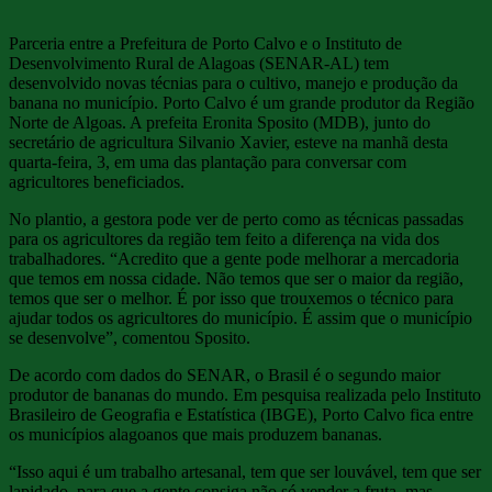
Parceria entre a Prefeitura de Porto Calvo e o Instituto de
Desenvolvimento Rural de Alagoas (SENAR-AL) tem
desenvolvido novas técnias para o cultivo, manejo e produção da
banana no município. Porto Calvo é um grande produtor da Região
Norte de Algoas. A prefeita Eronita Sposito (MDB), junto do
secretário de agricultura Silvanio Xavier, esteve na manhã desta
quarta-feira, 3, em uma das plantação para conversar com
agricultores beneficiados.
No plantio, a gestora pode ver de perto como as técnicas passadas
para os agricultores da região tem feito a diferença na vida dos
trabalhadores. “Acredito que a gente pode melhorar a mercadoria
que temos em nossa cidade. Não temos que ser o maior da região,
temos que ser o melhor. É por isso que trouxemos o técnico para
ajudar todos os agricultores do município. É assim que o município
se desenvolve”, comentou Sposito.
De acordo com dados do SENAR, o Brasil é o segundo maior
produtor de bananas do mundo. Em pesquisa realizada pelo Instituto
Brasileiro de Geografia e Estatística (IBGE), Porto Calvo fica entre
os municípios alagoanos que mais produzem bananas.
“Isso aqui é um trabalho artesanal, tem que ser louvável, tem que ser
lapidado, para que a gente consiga não só vender a fruta, mas