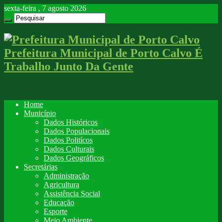
sexta-feira , 7 agosto 2026
Prefeitura Municipal de Porto Calvo É
Trabalho Junto Da Gente
Home
Município
Dados Históricos
Dados Populacionais
Dados Politícos
Dados Culturais
Dados Geográficos
Secretárias
Administração
Agricultura
Assistência Social
Educação
Esporte
Meio Ambiente