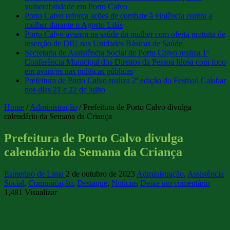
vulnerabilidade em Porto Calvo
Porto Calvo reforça ações de combate à violência contra a
mulher durante o Agosto Lilás
Porto Calvo avança na saúde da mulher com oferta gratuita de
inserção de DIU nas Unidades Básicas de Saúde
Secretaria de Assistência Social de Porto Calvo realiza 1ª
Conferência Municipal dos Direitos da Pessoa Idosa com foco
em avanços nas políticas públicas
Prefeitura de Porto Calvo realiza 2ª edição do Festival Calabar
nos dias 21 e 22 de julho
Home
/
Administração
/
Prefeitura de Porto Calvo divulga
calendário da Semana da Criança
Prefeitura de Porto Calvo divulga
calendário da Semana da Criança
Esmerino de Lima
2 de outubro de 2023
Administração
,
Assistência
Social
,
Comunicação
,
Destaque
,
Notícias
Deixe um comentário
1,481 Visualizar