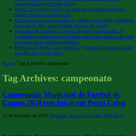
vulnerabilidade em Porto Calvo
Porto Calvo reforça ações de combate à violência contra a
mulher durante o Agosto Lilás
Porto Calvo avança na saúde da mulher com oferta gratuita de
inserção de DIU nas Unidades Básicas de Saúde
Secretaria de Assistência Social de Porto Calvo realiza 1ª
Conferência Municipal dos Direitos da Pessoa Idosa com foco
em avanços nas políticas públicas
Prefeitura de Porto Calvo realiza 2ª edição do Festival Calabar
nos dias 21 e 22 de julho
Home
/
Tag Archives: campeonato
Tag Archives:
campeonato
Campeonato Municipal de Futebol de
Campo 2024 tem Início em Porto Calvo
22 de fevereiro de 2024
Destaque
,
Esportes e Lazer
,
Notícias
0