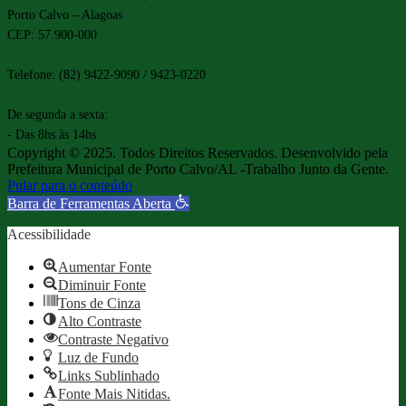
Porto Calvo – Alagoas
CEP: 57.900-000
Telefone: (82) 9422-9090 / 9423-0220
De segunda a sexta:
- Das 8hs às 14hs
Copyright © 2025. Todos Direitos Reservados. Desenvolvido pela
Prefeitura Municipal de Porto Calvo/AL -Trabalho Junto da Gente.
Pular para o conteúdo
Barra de Ferramentas Aberta
Acessibilidade
Aumentar Fonte
Diminuir Fonte
Tons de Cinza
Alto Contraste
Contraste Negativo
Luz de Fundo
Links Sublinhado
Fonte Mais Nitidas.