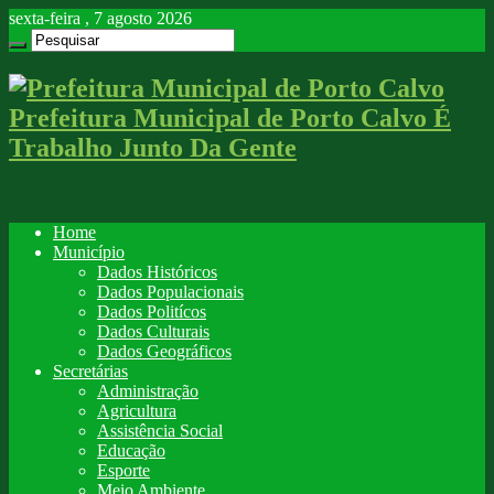
sexta-feira , 7 agosto 2026
Prefeitura Municipal de Porto Calvo É
Trabalho Junto Da Gente
Home
Município
Dados Históricos
Dados Populacionais
Dados Politícos
Dados Culturais
Dados Geográficos
Secretárias
Administração
Agricultura
Assistência Social
Educação
Esporte
Meio Ambiente