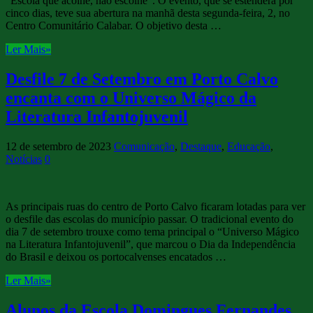
“Escola que acolhe, não escolhe”. O evento, que se estenderá por
cinco dias, teve sua abertura na manhã desta segunda-feira, 2, no
Centro Comunitário Calabar. O objetivo desta …
Ler Mais»
Desfile 7 de Setembro em Porto Calvo
encanta com o Universo Mágico da
Literatura Infantojuvenil
12 de setembro de 2023
Comunicação
,
Destaque
,
Educação
,
Notícias
0
As principais ruas do centro de Porto Calvo ficaram lotadas para ver
o desfile das escolas do município passar. O tradicional evento do
dia 7 de setembro trouxe como tema principal o “Universo Mágico
na Literatura Infantojuvenil”, que marcou o Dia da Independência
do Brasil e deixou os portocalvenses encatados …
Ler Mais»
Alunos da Escola Domingues Fernandes