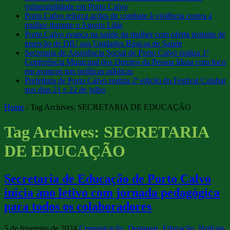
vulnerabilidade em Porto Calvo
Porto Calvo reforça ações de combate à violência contra a
mulher durante o Agosto Lilás
Porto Calvo avança na saúde da mulher com oferta gratuita de
inserção de DIU nas Unidades Básicas de Saúde
Secretaria de Assistência Social de Porto Calvo realiza 1ª
Conferência Municipal dos Direitos da Pessoa Idosa com foco
em avanços nas políticas públicas
Prefeitura de Porto Calvo realiza 2ª edição do Festival Calabar
nos dias 21 e 22 de julho
Home
/
Tag Archives: SECRETARIA DE EDUCAÇÃO
Tag Archives:
SECRETARIA
DE EDUCAÇÃO
Secretaria de Educação de Porto Calvo
inicia ano letivo com jornada pedagógica
para todos os colaboradores
5 de fevereiro de 2024
Comunicação
,
Destaque
,
Educação
,
Notícias