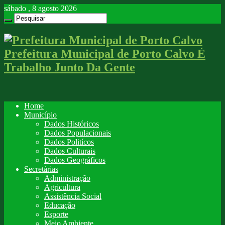
sábado , 8 agosto 2026
Prefeitura Municipal de Porto Calvo É
Trabalho Junto Da Gente
Home
Município
Dados Históricos
Dados Populacionais
Dados Politícos
Dados Culturais
Dados Geográficos
Secretárias
Administração
Agricultura
Assistência Social
Educação
Esporte
Meio Ambiente