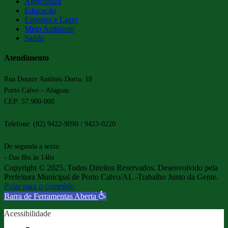
Agricultura
Educação
Esportes e Lazer
Meio Ambiente
Saúde
Atendimento
Rua Doutor Antônio Dorta, 18
Porto Calvo – Alagoas
CEP: 57.900-000
Telefone: (82) 9422-9090 / 9423-0220
De segunda a sexta:
- Das 8hs às 14hs
Copyright © 2025. Todos Direitos Reservados. Desenvolvido pela
Prefeitura Municipal de Porto Calvo/AL -Trabalho Junto da Gente.
Pular para o conteúdo
Barra de Ferramentas Aberta
Acessibilidade